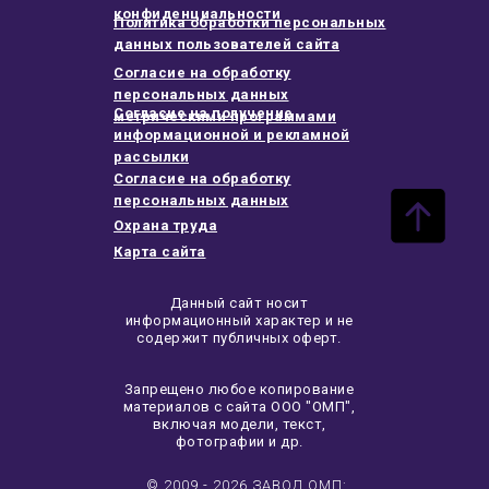
конфиденциальности
Политика обработки персональных
данных пользователей сайта
Согласие на обработку
персональных данных
Согласие на получение
метрическими программами
информационной и рекламной
рассылки
Согласие на обработку
персональных данных
Охрана труда
Карта сайта
Данный сайт носит
информационный характер и не
содержит публичных оферт.
Запрещено любое копирование
материалов с сайта ООО "ОМП",
включая модели, текст,
фотографии и др.
© 2009 - 2026 ЗАВОД ОМП: