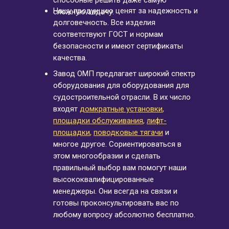
способные решить даже самую
Нашу продукцию ценят за надежность и
сложную задачу.
долговечность. Все изделия
соответствуют ГОСТ и нормам
безопасности и имеют сертификаты
качества.
МАНЕВРОВЫЙ ТЯГАЧ
МАНЕВРОВЫЙ ТЯГАЧ
МАНЕВРОВЫЙ ТЯГАЧ
Завод ОМП предлагает широкий спектр
оборудования для оборудования для
судостроительной отрасли. В их число
входят
домкратные установки
,
площадки обслуживания
,
лифт-
площадки
,
поводковые тягачи
и
многое другое. Сориентироваться в
этом многообразии и сделать
правильный выбор вам помогут наши
высококвалифицированные
менеджеры. Они всегда на связи и
готовы проконсультировать вас по
любому вопросу абсолютно бесплатно.