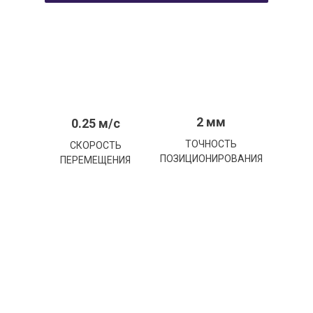
2 мм
0.25 м/с
ТОЧНОСТЬ
СКОРОСТЬ
ПОЗИЦИОНИРОВАНИЯ
ПЕРЕМЕЩЕНИЯ
ость оборудования, устойчивость к перегрузкам и сурово